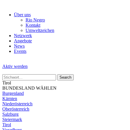
Skip
to
Über uns
the
Rio Negro
content
Kontakt
Umweltzeichen
Netzwerk
Angebote
News
Events
Aktiv werden
Tirol
BUNDESLAND WÄHLEN
Burgenland
Kärnten
Niederösterreich
Oberösterreich
Salzburg
Steiermark
Tirol
Vorarlberg