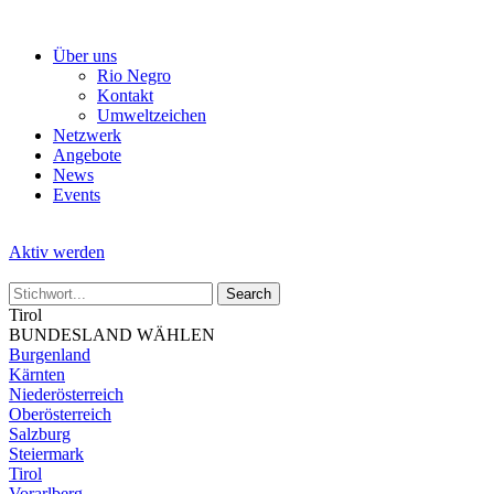
Skip
to
Über uns
the
Rio Negro
content
Kontakt
Umweltzeichen
Netzwerk
Angebote
News
Events
Aktiv werden
Tirol
BUNDESLAND WÄHLEN
Burgenland
Kärnten
Niederösterreich
Oberösterreich
Salzburg
Steiermark
Tirol
Vorarlberg