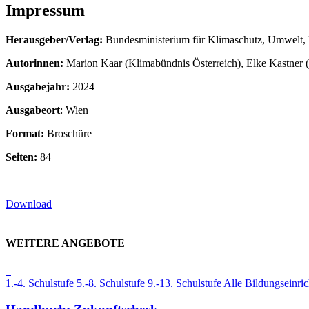
Impressum
Herausgeber/Verlag:
Bundesministerium für Klimaschutz, Umwelt, 
Autorinnen:
Marion Kaar (Klimabündnis Österreich), Elke Kastner (
Ausgabejahr:
2024
Ausgabeort
: Wien
Format:
Broschüre
Seiten:
84
Download
WEITERE ANGEBOTE
1.-4. Schulstufe
5.-8. Schulstufe
9.-13. Schulstufe
Alle Bildungseinri