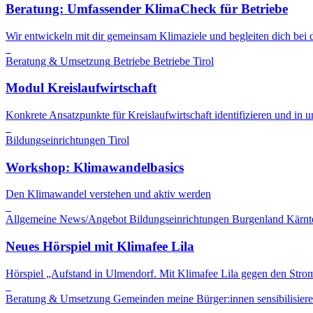
Beratung: Umfassender KlimaCheck für Betriebe
Wir entwickeln mit dir gemeinsam Klimaziele und begleiten dich be
Beratung & Umsetzung
Betriebe
Betriebe
Tirol
Modul Kreislaufwirtschaft
Konkrete Ansatzpunkte für Kreislaufwirtschaft identifizieren und i
Bildungseinrichtungen
Tirol
Workshop: Klimawandelbasics
Den Klimawandel verstehen und aktiv werden
Allgemeine News/Angebot
Bildungseinrichtungen
Burgenland
Kärnt
Neues Hörspiel mit Klimafee Lila
Hörspiel „Aufstand in Ulmendorf. Mit Klimafee Lila gegen den Stro
Beratung & Umsetzung
Gemeinden
meine Bürger:innen sensibilisier