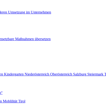
i deren Umsetzung im Unternehmen
n umsetzbare Maßnahmen übersetzen
en
Kindergarten
Niederösterreich
Oberösterreich
Salzburg
Steiermark
T
m“
en
Moblilität
Tirol