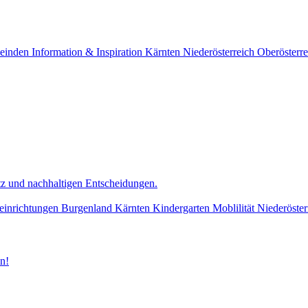
einden
Information & Inspiration
Kärnten
Niederösterreich
Oberösterre
z und nachhaltigen Entscheidungen.
einrichtungen
Burgenland
Kärnten
Kindergarten
Moblilität
Niederöster
n!