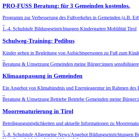
PRO-FUSS Beratung: für 3 Gemeinden kostenlos.
Programm zur Verbesserung des Fußverkehrs in Gemeinden (z.B. Erhö
1.-4. Schulstufe
Bildungseinrichtungen
Kindergarten
Moblilität
Tirol
Schulweg-Training: Pedibus
Kinder gehen in Begleitung von Aufsichtspersonen zu Fuß zum Kinde
Beratung & Umsetzung
Gemeinden
meine Bürger:innen sensibilisier
Klimaanpassung in Gemeinden
Ein Angebot von Klimabündnis und Energieagentur im Rahmen des E
Beratung & Umsetzung
Betriebe
Betriebe
Gemeinden
meine Bürger:i
Moorrenaturierung in Tirol
Beteiligungsmöglichkeiten und aktuelle Informationen zu Moorrenatu
5.-8. Schulstufe
Allgemeine News/Angebot
Bildungseinrichtungen
B