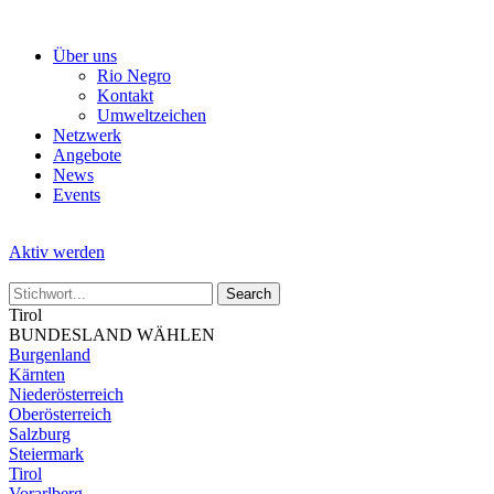
Skip
to
Über uns
the
Rio Negro
content
Kontakt
Umweltzeichen
Netzwerk
Angebote
News
Events
Aktiv werden
Tirol
BUNDESLAND WÄHLEN
Burgenland
Kärnten
Niederösterreich
Oberösterreich
Salzburg
Steiermark
Tirol
Vorarlberg