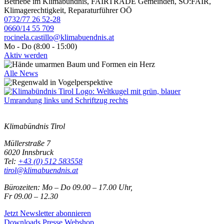
Betriebe im Klimabündnis, FAIRTRADE Gemeinden, SO:FAIR,
Klimagerechtigkeit, Reparaturführer OÖ
0732/77 26 52-28
0660/14 55 709
rocinela.castillo@klimabuendnis.at
Mo - Do (8:00 - 15:00)
Aktiv werden
Alle News
Klimabündnis Tirol
Müllerstraße 7
6020 Innsbruck
Tel:
+43 (0) 512 583558
tirol@klimabuendnis.at
Bürozeiten: Mo – Do 09.00 – 17.00 Uhr,
Fr 09.00 – 12.30
Jetzt Newsletter abonnieren
Downloads
Presse
Webshop