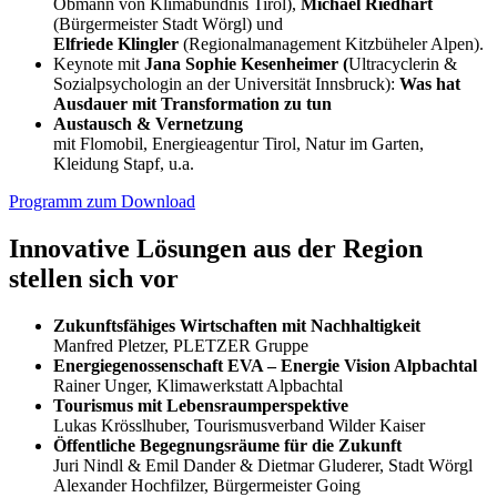
Obmann von Klimabündnis Tirol),
Michael Riedhart
(Bürgermeister Stadt Wörgl) und
Elfriede Klingler
(Regionalmanagement Kitzbüheler Alpen).
Keynote mit
Jana Sophie Kesenheimer (
Ultracyclerin &
Sozialpsychologin an der Universität Innsbruck):
Was hat
Ausdauer mit Transformation zu tun
Austausch & Vernetzung
mit Flomobil, Energieagentur Tirol, Natur im Garten,
Kleidung Stapf, u.a.
Programm zum Download
Innovative Lösungen aus der Region
stellen sich vor
Zukunftsfähiges Wirtschaften mit Nachhaltigkeit
Manfred Pletzer, PLETZER Gruppe
Energiegenossenschaft EVA – Energie Vision Alpbachtal
Rainer Unger, Klimawerkstatt Alpbachtal
Tourismus mit Lebensraumperspektive
Lukas Krösslhuber, Tourismusverband Wilder Kaiser
Öffentliche Begegnungsräume für die Zukunft
Juri Nindl & Emil Dander & Dietmar Gluderer, Stadt Wörgl
Alexander Hochfilzer, Bürgermeister Going