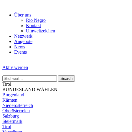
Skip
to
Über uns
the
Rio Negro
content
Kontakt
Umweltzeichen
Netzwerk
Angebote
News
Events
Aktiv werden
Tirol
BUNDESLAND WÄHLEN
Burgenland
Kärnten
Niederösterreich
Oberösterreich
Salzburg
Steiermark
Tirol
Vorarlberg