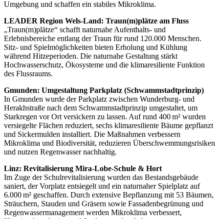
Umgebung und schaffen ein stabiles Mikroklima.
LEADER Region Wels-Land: Traun(m)plätze am Fluss
„Traun(m)plätze“ schafft naturnahe Aufenthalts- und
Erlebnisbereiche entlang der Traun für rund 120.000 Menschen.
Sitz- und Spielmöglichkeiten bieten Erholung und Kühlung
während Hitzeperioden. Die naturnahe Gestaltung stärkt
Hochwasserschutz, Ökosysteme und die klimaresiliente Funktion
des Flussraums.
Gmunden: Umgestaltung Parkplatz (Schwammstadtprinzip)
In Gmunden wurde der Parkplatz zwischen Wunderburg- und
Herakhstraße nach dem Schwammstadtprinzip umgestaltet, um
Starkregen vor Ort versickern zu lassen. Auf rund 400 m² wurden
versiegelte Flächen reduziert, sechs klimaresiliente Bäume gepflanzt
und Sickermulden installiert. Die Maßnahmen verbessern
Mikroklima und Biodiversität, reduzieren Überschwemmungsrisiken
und nutzen Regenwasser nachhaltig.
Linz: Revitalisierung Mira-Lobe-Schule & Hort
Im Zuge der Schulrevitalisierung wurden das Bestandsgebäude
saniert, der Vorplatz entsiegelt und ein naturnaher Spielplatz auf
6.000 m² geschaffen. Durch extensive Bepflanzung mit 53 Bäumen,
Sträuchern, Stauden und Gräsern sowie Fassadenbegrünung und
Regenwassermanagement werden Mikroklima verbessert,