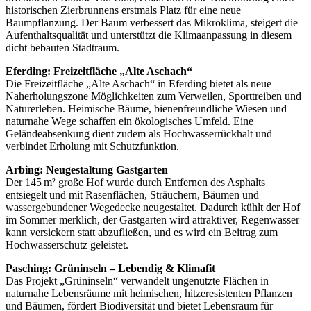
historischen Zierbrunnens erstmals Platz für eine neue
Baumpflanzung. Der Baum verbessert das Mikroklima, steigert die
Aufenthaltsqualität und unterstützt die Klimaanpassung in diesem
dicht bebauten Stadtraum.
Eferding: Freizeitfläche „Alte Aschach“
Die Freizeitfläche „Alte Aschach“ in Eferding bietet als neue
Naherholungszone Möglichkeiten zum Verweilen, Sporttreiben und
Naturerleben. Heimische Bäume, bienenfreundliche Wiesen und
naturnahe Wege schaffen ein ökologisches Umfeld. Eine
Geländeabsenkung dient zudem als Hochwasserrückhalt und
verbindet Erholung mit Schutzfunktion.
Arbing: Neugestaltung Gastgarten
Der 145 m² große Hof wurde durch Entfernen des Asphalts
entsiegelt und mit Rasenflächen, Sträuchern, Bäumen und
wassergebundener Wegedecke neugestaltet. Dadurch kühlt der Hof
im Sommer merklich, der Gastgarten wird attraktiver, Regenwasser
kann versickern statt abzufließen, und es wird ein Beitrag zum
Hochwasserschutz geleistet.
Pasching: Grüninseln – Lebendig & Klimafit
Das Projekt „Grüninseln“ verwandelt ungenutzte Flächen in
naturnahe Lebensräume mit heimischen, hitzeresistenten Pflanzen
und Bäumen, fördert Biodiversität und bietet Lebensraum für