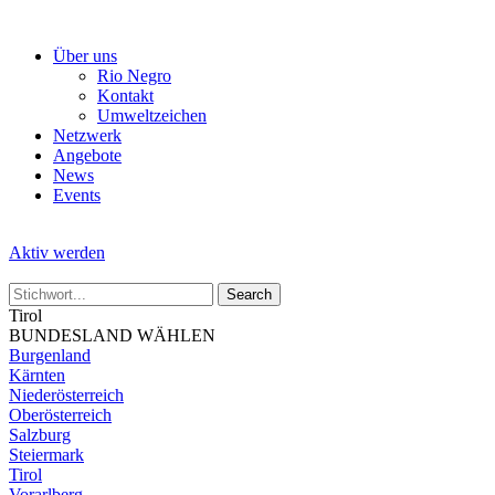
Skip
to
Über uns
the
Rio Negro
content
Kontakt
Umweltzeichen
Netzwerk
Angebote
News
Events
Aktiv werden
Tirol
BUNDESLAND WÄHLEN
Burgenland
Kärnten
Niederösterreich
Oberösterreich
Salzburg
Steiermark
Tirol
Vorarlberg