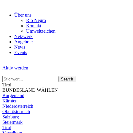
Skip
to
Über uns
the
Rio Negro
content
Kontakt
Umweltzeichen
Netzwerk
Angebote
News
Events
Aktiv werden
Tirol
BUNDESLAND WÄHLEN
Burgenland
Kärnten
Niederösterreich
Oberösterreich
Salzburg
Steiermark
Tirol
Vorarlberg