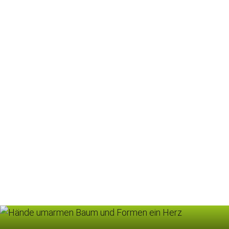
Beratung: KlimaCheck
Ist-Analyse eines Gemeindegebäudes in puncto
Nachhaltigkeit & Ressourcen