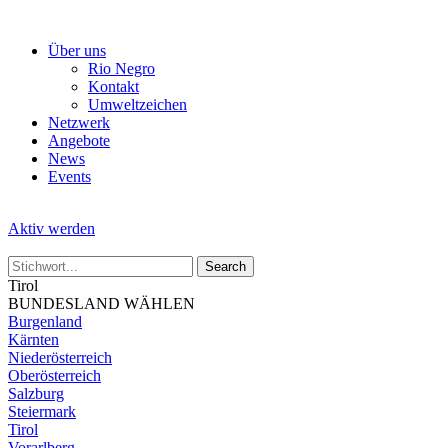
Skip
to
Über uns
the
Rio Negro
content
Kontakt
Umweltzeichen
Netzwerk
Angebote
News
Events
Aktiv werden
Tirol
BUNDESLAND WÄHLEN
Burgenland
Kärnten
Niederösterreich
Oberösterreich
Salzburg
Steiermark
Tirol
Vorarlberg