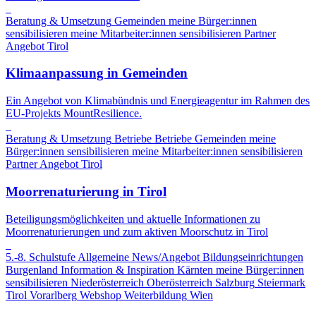
Beratung & Umsetzung
Gemeinden
meine Bürger:innen
sensibilisieren
meine Mitarbeiter:innen sensibilisieren
Partner
Angebot
Tirol
Klimaanpassung in Gemeinden
Ein Angebot von Klimabündnis und Energieagentur im Rahmen des
EU-Projekts MountResilience.
Beratung & Umsetzung
Betriebe
Betriebe
Gemeinden
meine
Bürger:innen sensibilisieren
meine Mitarbeiter:innen sensibilisieren
Partner Angebot
Tirol
Moorrenaturierung in Tirol
Beteiligungsmöglichkeiten und aktuelle Informationen zu
Moorrenaturierungen und zum aktiven Moorschutz in Tirol
5.-8. Schulstufe
Allgemeine News/Angebot
Bildungseinrichtungen
Burgenland
Information & Inspiration
Kärnten
meine Bürger:innen
sensibilisieren
Niederösterreich
Oberösterreich
Salzburg
Steiermark
Tirol
Vorarlberg
Webshop
Weiterbildung
Wien