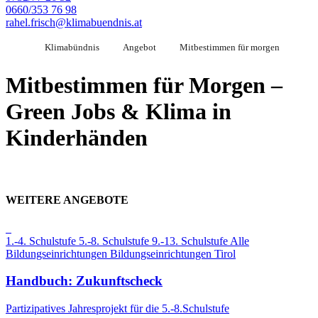
0660/353 76 98
rahel.frisch@klimabuendnis.at
Klimabündnis
Angebot
Mitbestimmen für morgen
Mitbestimmen für Morgen –
Green Jobs & Klima in
Kinderhänden
WEITERE ANGEBOTE
1.-4. Schulstufe
5.-8. Schulstufe
9.-13. Schulstufe
Alle
Bildungseinrichtungen
Bildungseinrichtungen
Tirol
Handbuch: Zukunftscheck
Partizipatives Jahresprojekt für die 5.-8.Schulstufe