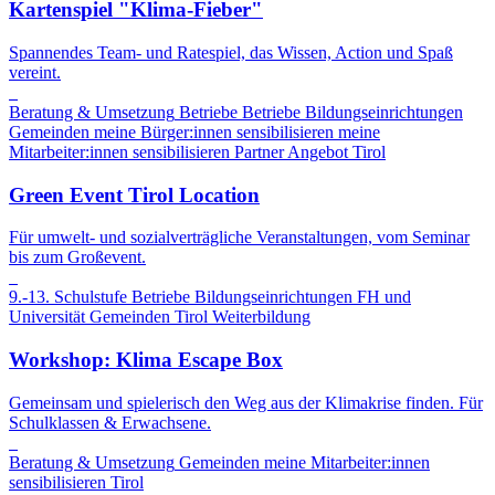
Kartenspiel "Klima-Fieber"
Spannendes Team- und Ratespiel, das Wissen, Action und Spaß
vereint.
Beratung & Umsetzung
Betriebe
Betriebe
Bildungseinrichtungen
Gemeinden
meine Bürger:innen sensibilisieren
meine
Mitarbeiter:innen sensibilisieren
Partner Angebot
Tirol
Green Event Tirol Location
Für umwelt- und sozialverträgliche Veranstaltungen, vom Seminar
bis zum Großevent.
9.-13. Schulstufe
Betriebe
Bildungseinrichtungen
FH und
Universität
Gemeinden
Tirol
Weiterbildung
Workshop: Klima Escape Box
Gemeinsam und spielerisch den Weg aus der Klimakrise finden. Für
Schulklassen & Erwachsene.
Beratung & Umsetzung
Gemeinden
meine Mitarbeiter:innen
sensibilisieren
Tirol