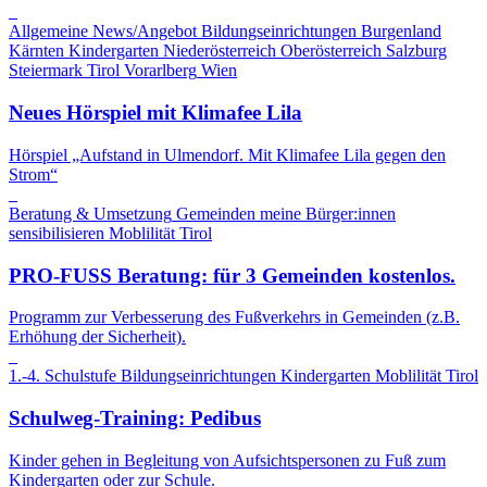
Allgemeine News/Angebot
Bildungseinrichtungen
Burgenland
Kärnten
Kindergarten
Niederösterreich
Oberösterreich
Salzburg
Steiermark
Tirol
Vorarlberg
Wien
Neues Hörspiel mit Klimafee Lila
Hörspiel „Aufstand in Ulmendorf. Mit Klimafee Lila gegen den
Strom“
Beratung & Umsetzung
Gemeinden
meine Bürger:innen
sensibilisieren
Moblilität
Tirol
PRO-FUSS Beratung: für 3 Gemeinden kostenlos.
Programm zur Verbesserung des Fußverkehrs in Gemeinden (z.B.
Erhöhung der Sicherheit).
1.-4. Schulstufe
Bildungseinrichtungen
Kindergarten
Moblilität
Tirol
Schulweg-Training: Pedibus
Kinder gehen in Begleitung von Aufsichtspersonen zu Fuß zum
Kindergarten oder zur Schule.