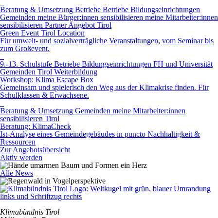
Beratung & Umsetzung
Betriebe
Betriebe
Bildungseinrichtungen
Gemeinden
meine Bürger:innen sensibilisieren
meine Mitarbeiter:innen
sensibilisieren
Partner Angebot
Tirol
Green Event Tirol Location
Für umwelt- und sozialverträgliche Veranstaltungen, vom Seminar bis
zum Großevent.
9.-13. Schulstufe
Betriebe
Bildungseinrichtungen
FH und Universität
Gemeinden
Tirol
Weiterbildung
Workshop: Klima Escape Box
Gemeinsam und spielerisch den Weg aus der Klimakrise finden. Für
Schulklassen & Erwachsene.
Beratung & Umsetzung
Gemeinden
meine Mitarbeiter:innen
sensibilisieren
Tirol
Beratung: KlimaCheck
Ist-Analyse eines Gemeindegebäudes in puncto Nachhaltigkeit &
Ressourcen
Zur Angebotsübersicht
Aktiv werden
Alle News
Klimabündnis Tirol