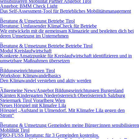
sensibilisieren
Moblilität
Partner Angebot
Tirol
Angebot: BMM Check Light
Das Self-Assessment-Tool für Betriebliches Mobilitätsmanagement
Beratung & Umsetzung
Betriebe
Tirol
Beratung: Umfassender KlimaCheck für Betriebe
Wir entwickeln mit dir gemeinsam Klimaziele und begleiten dich bei
deren Umsetzung im Unternehmen
Beratung & Umsetzung
Betriebe
Betriebe
Tirol
Modul Kreislaufwirtschaft
Konkrete Ansatzpunkte für Kreislaufwirtschaft identifizieren und in
umsetzbare Maßnahmen übersetzen
Bildungseinrichtungen
Tirol
Workshop: Klimawandelbasics
Den Klimawandel verstehen und aktiv werden
Allgemeine News/Angebot
Bildungseinrichtungen
Burgenland
Kärnten
Kindergarten
Niederösterreich
Oberösterreich
Salzburg
Steiermark
Tirol
Vorarlberg
Wien
Neues Hörspiel mit Klimafee Lila
Hörspiel „Aufstand in Ulmendorf. Mit Klimafee Lila gegen den
Strom“
Beratung & Umsetzung
Gemeinden
meine Bürger:innen sensibilisieren
Moblilität
Tirol
PRO-FUSS Beratung: für 3 Gemeinden kostenlos.