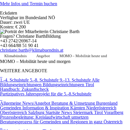
Mehr Infos und Termin buchen
Eckdaten
Verfügbar im Bundesland NÖ
Dauer:
zwei UE
Kosten:
€ 200
Fragen?
Christiane Barth
Bildung
+43 2742/26967-14
+43 664/88 51 90 41
christiane.barth@klimabuendnis.at
Klimabündnis
Angebot
MOMO – Mobilität heute und
MOMO – Mobilität heute und morgen
WEITERE ANGEBOTE
1.-4. Schulstufe
5.-8. Schulstufe
9.-13. Schulstufe
Alle
Bildungseinrichtungen
Bildungseinrichtungen
Tirol
Handbuch: Zukunftscheck
Partizipatives Jahresprojekt für die 5.-8.Schulstufe
Allgemeine News/Angebot
Beratung & Umsetzung
Burgenland
Gemeinden
Information & Inspiration
Kärnten
Niederösterreich
Oberösterreich
Salzburg
Startsite News
Steiermark
Tirol
Vorarlberg
Prozessbegleitung: Kreislaufwirtschaft umsetzen
Beratungsprozess für Gemeinden und Regionen in ganz Österreich