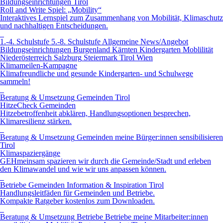
Bildungseinrichtungen
Tirol
Roll and Write Spiel: „Mobility“
Interaktives Lernspiel zum Zusammenhang von Mobilität, Klimaschutz
und nachhaltigen Entscheidungen.
1.-4. Schulstufe
5.-8. Schulstufe
Allgemeine News/Angebot
Bildungseinrichtungen
Burgenland
Kärnten
Kindergarten
Moblilität
Niederösterreich
Salzburg
Steiermark
Tirol
Wien
Klimameilen-Kampagne
Klimafreundliche und gesunde Kindergarten- und Schulwege
sammeln!
Beratung & Umsetzung
Gemeinden
Tirol
HitzeCheck Gemeinden
Hitzebetroffenheit abklären, Handlungsoptionen besprechen,
Klimaresilienz stärken.
Beratung & Umsetzung
Gemeinden
meine Bürger:innen sensibilisieren
Tirol
Klimaspaziergänge
GEHmeinsam spazieren wir durch die Gemeinde/Stadt und erleben
den Klimawandel und wie wir uns anpassen können.
Betriebe
Gemeinden
Information & Inspiration
Tirol
Handlungsleitfäden für Gemeinden und Betriebe.
Kompakte Ratgeber kostenlos zum Downloaden.
Beratung & Umsetzung
Betriebe
Betriebe
meine Mitarbeiter:innen