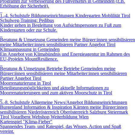
Programm zur Verbesserung des Fußverkehrs in Gemeinden (z.B.
Erhöhung der Sicherheit).
1.-4. Schulstufe
Bildungseinrichtungen
Kindergarten
Moblilität
Tirol
Schulweg-Training: Pedibus
Kinder gehen in Begleitung von Aufsichtspersonen zu Fuß zum
Kindergarten oder zur Schule.
Beratung & Umsetzung
Gemeinden
meine Bürger:innen sensibilisieren
meine Mitarbeiter:innen sensibilisieren
Partner Angebot
Tirol
Klimaanpassung in Gemeinden
Ein Angebot von Klimabündnis und Energieagentur im Rahmen des
EU-Projekts MountResilience.
Beratung & Umsetzung
Betriebe
Betriebe
Gemeinden
meine
Bürger:innen sensibilisieren
meine Mitarbeiter:innen sensibilisieren
Partner Angebot
Tirol
Moorrenaturierung in Tirol
Beteiligungsmöglichkeiten und aktuelle Informationen zu
Moorrenaturierungen und zum aktiven Moorschutz in Tirol
5.-8. Schulstufe
Allgemeine News/Angebot
Bildungseinrichtungen
Burgenland
Information & Inspiration
Kärnten
meine Bürger:innen
sensibilisieren
Niederösterreich
Oberösterreich
Salzburg
Steiermark
Tirol
Vorarlberg
Webshop
Weiterbildung
Wien
Kartenspiel "Klima-Fieber"
Spannendes Team- und Ratespiel, das Wissen, Action und Spaß
vereint.