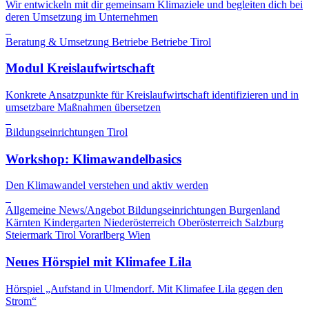
Wir entwickeln mit dir gemeinsam Klimaziele und begleiten dich bei
deren Umsetzung im Unternehmen
Beratung & Umsetzung
Betriebe
Betriebe
Tirol
Modul Kreislaufwirtschaft
Konkrete Ansatzpunkte für Kreislaufwirtschaft identifizieren und in
umsetzbare Maßnahmen übersetzen
Bildungseinrichtungen
Tirol
Workshop: Klimawandelbasics
Den Klimawandel verstehen und aktiv werden
Allgemeine News/Angebot
Bildungseinrichtungen
Burgenland
Kärnten
Kindergarten
Niederösterreich
Oberösterreich
Salzburg
Steiermark
Tirol
Vorarlberg
Wien
Neues Hörspiel mit Klimafee Lila
Hörspiel „Aufstand in Ulmendorf. Mit Klimafee Lila gegen den
Strom“