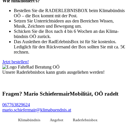
Wie funktioniert’s?
Bestel­len Sie die RADERLEBNISBOX beim Kli­ma­bünd­nis
OÖ
– die Box kommt mit der Post.
Set
­zen Sie
Unter­richts­ideen
aus den Berei­chen Wis­sen,
Musik, Zeich­nen und Bewe­gung um.
Schi­cken Sie die Box nach 4 bis 6 Wochen an das Kli­ma­
bünd­nis OÖ zurück.
Das Aus­lei­hen der
Rad­Er­leb­nis­Box
ist für Sie kos­ten­los.
Ledig­lich für den
Rück­ver­sand
der Box soll­ten Sie mit ca. 5€
rechnen.
Jetzt bestellen!
Unsere Raderlebnisbox kann gratis ausgeliehen werden!
Fragen?
Mario Schiefermair
Mobilität, OÖ radelt
067763829624
mario.schiefermair@klimabuendnis.at
Klimabündnis
Angebot
Raderlebnisbox