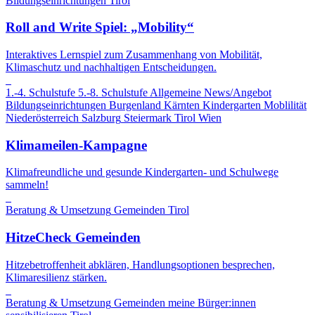
Bildungseinrichtungen
Tirol
Roll and Write Spiel: „Mobility“
Interaktives Lernspiel zum Zusammenhang von Mobilität,
Klimaschutz und nachhaltigen Entscheidungen.
1.-4. Schulstufe
5.-8. Schulstufe
Allgemeine News/Angebot
Bildungseinrichtungen
Burgenland
Kärnten
Kindergarten
Moblilität
Niederösterreich
Salzburg
Steiermark
Tirol
Wien
Klimameilen-Kampagne
Klimafreundliche und gesunde Kindergarten- und Schulwege
sammeln!
Beratung & Umsetzung
Gemeinden
Tirol
HitzeCheck Gemeinden
Hitzebetroffenheit abklären, Handlungsoptionen besprechen,
Klimaresilienz stärken.
Beratung & Umsetzung
Gemeinden
meine Bürger:innen