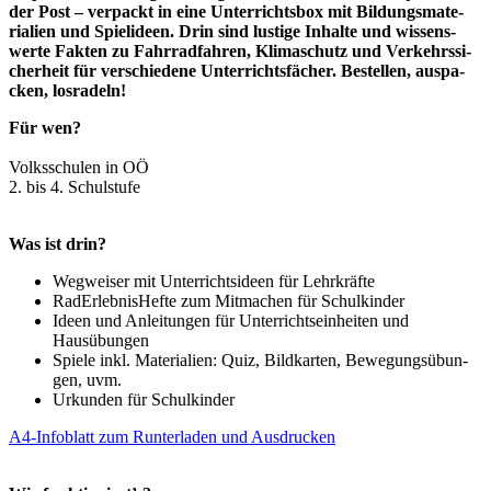
der Post – ver­packt in eine Unter­richts­box mit Bil­dungs­ma­te­
ria­li­en und Spiel­ideen. Drin sind lus­ti­ge Inhal­te und wis­sens­
wer­te Fak­ten zu Fahr­rad­fah­ren, Kli­ma­schutz und Ver­kehrs­si­
cher­heit für ver­schie­de­ne Unter­richts­fä­cher. Bestel­len, aus­pa­
cken, losradeln!
Für wen?
Volks­schu­len in OÖ
2. bis 4. Schulstufe
Was ist drin?
Weg­wei­ser mit
Unter­richts­ideen
für Lehrkräfte
Rad­Er­leb­nis­Hef­te
zum Mit­ma­chen für Schulkinder
Ideen und Anlei­tun­gen für Unter­richts­ein­hei­ten und
Hausübungen
Spie­le inkl. Mate­ria­li­en: Quiz, Bild­kar­ten, Bewe­gungs­übun­
gen,
uvm
.
Urkun­den für Schul­kin­der
A4-Info­­­blatt zum Run­ter­la­den und Ausdrucken