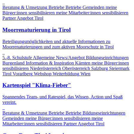
Beratung & Umsetzung
Betriebe
Betriebe
Gemeinden
meine
Bürger:innen sensibilisieren
meine Mitarbeiter:innen sensibilisieren
Partner Angebot
Tirol
Moorrenaturierung in Tirol
Beteiligungsmöglichkeiten und aktuelle Informationen zu
Moorrenaturierungen und zum aktiven Moorschutz in Tirol
5.-8. Schulstufe
Allgemeine News/Angebot
Bildungseinrichtungen
Burgenland
Information & Inspiration
Kärnten
meine Bürger:innen
sensibilisieren
Niederösterreich
Oberösterreich
Salzburg
Steiermark
Tirol
Vorarlberg
Webshop
Weiterbildung
Wien
Kartenspiel "Klima-Fieber"
Spannendes Team- und Ratespiel, das Wissen, Action und Spaß
vereint.
Beratung & Umsetzung
Betriebe
Betriebe
Bildungseinrichtungen
Gemeinden
meine Bürger:innen sensibilisieren
meine
Mitarbeiter:innen sensibilisieren
Partner Angebot
Tirol