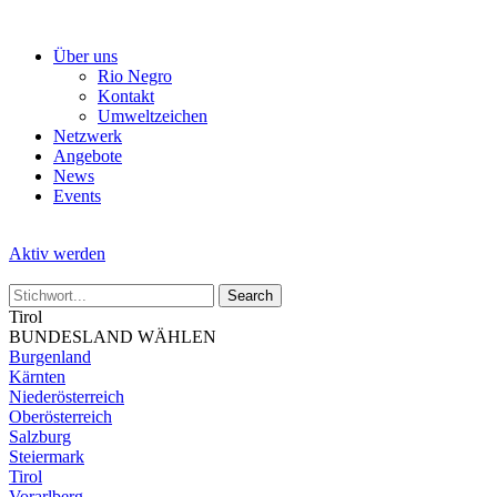
Skip
to
Über uns
the
Rio Negro
content
Kontakt
Umweltzeichen
Netzwerk
Angebote
News
Events
Aktiv werden
Tirol
BUNDESLAND WÄHLEN
Burgenland
Kärnten
Niederösterreich
Oberösterreich
Salzburg
Steiermark
Tirol
Vorarlberg