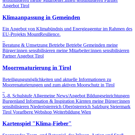
sensibilisieren
meine Mitarbeiter:innen sensibilisieren
Partner
Angebot
Tirol
Klimaanpassung in Gemeinden
Ein Angebot von Klimabündnis und Energieagentur im Rahmen des
EU-Projekts MountResilience.
Beratung & Umsetzung
Betriebe
Betriebe
Gemeinden
meine
Bürger:innen sensibilisieren
meine Mitarbeiter:innen sensibilisieren
Partner Angebot
Tirol
Moorrenaturierung in Tirol
Beteiligungsmöglichkeiten und aktuelle Informationen zu
Moorrenaturierungen und zum aktiven Moorschutz in Tirol
5.-8. Schulstufe
Allgemeine News/Angebot
Bildungseinrichtungen
Burgenland
Information & Inspiration
Kärnten
meine Bürger:innen
sensibilisieren
Niederösterreich
Oberösterreich
Salzburg
Steiermark
Tirol
Vorarlberg
Webshop
Weiterbildung
Wien
Kartenspiel "Klima-Fieber"