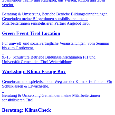
Spannendes Team- und Ratespiel, das Wissen, Action und Spaß
vereint.
Beratung & Umsetzung
Betriebe
Betriebe
Bildungseinrichtungen
Gemeinden
meine Bürger:innen sensibilisieren
meine
Mitarbeiter:innen sensibilisieren
Partner Angebot
Tirol
Green Event Tirol Location
Für umwelt- und sozialverträgliche Veranstaltungen, vom Seminar
bis zum Großevent.
9.-13. Schulstufe
Betriebe
Bildungseinrichtungen
FH und
Universität
Gemeinden
Tirol
Weiterbildung
Workshop: Klima Escape Box
Gemeinsam und spielerisch den Weg aus der Klimakrise finden. Für
Schulklassen & Erwachsene.
Beratung & Umsetzung
Gemeinden
meine Mitarbeiter:innen
sensibilisieren
Tirol
Beratung: KlimaCheck