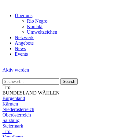
Skip
to
Über uns
the
Rio Negro
content
Kontakt
Umweltzeichen
Netzwerk
Angebote
News
Events
Aktiv werden
Tirol
BUNDESLAND WÄHLEN
Burgenland
Kärnten
Niederösterreich
Oberösterreich
Salzburg
Steiermark
Tirol
Vorarlberg