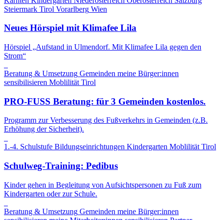
Kärnten
Kindergarten
Niederösterreich
Oberösterreich
Salzburg
Steiermark
Tirol
Vorarlberg
Wien
Neues Hörspiel mit Klimafee Lila
Hörspiel „Aufstand in Ulmendorf. Mit Klimafee Lila gegen den
Strom“
Beratung & Umsetzung
Gemeinden
meine Bürger:innen
sensibilisieren
Moblilität
Tirol
PRO-FUSS Beratung: für 3 Gemeinden kostenlos.
Programm zur Verbesserung des Fußverkehrs in Gemeinden (z.B.
Erhöhung der Sicherheit).
1.-4. Schulstufe
Bildungseinrichtungen
Kindergarten
Moblilität
Tirol
Schulweg-Training: Pedibus
Kinder gehen in Begleitung von Aufsichtspersonen zu Fuß zum
Kindergarten oder zur Schule.
Beratung & Umsetzung
Gemeinden
meine Bürger:innen