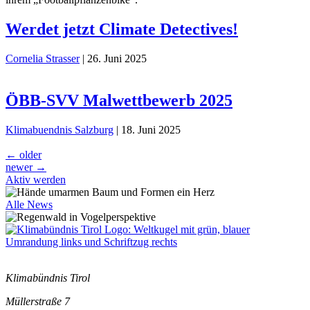
Werdet jetzt Climate Detectives!
Cornelia Strasser
|
26. Juni 2025
ÖBB-SVV Malwettbewerb 2025
Klimabuendnis Salzburg
|
18. Juni 2025
Beitragsnavigation
←
older
newer
→
Aktiv werden
Alle News
Klimabündnis Tirol
Müllerstraße 7