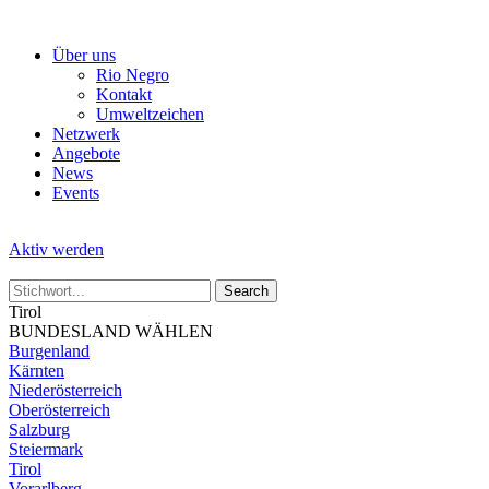
Skip
to
Über uns
the
Rio Negro
content
Kontakt
Umweltzeichen
Netzwerk
Angebote
News
Events
Aktiv werden
Tirol
BUNDESLAND WÄHLEN
Burgenland
Kärnten
Niederösterreich
Oberösterreich
Salzburg
Steiermark
Tirol
Vorarlberg