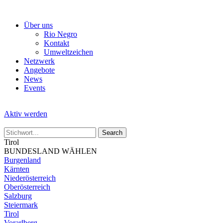
Skip
to
Über uns
the
Rio Negro
content
Kontakt
Umweltzeichen
Netzwerk
Angebote
News
Events
Aktiv werden
Tirol
BUNDESLAND WÄHLEN
Burgenland
Kärnten
Niederösterreich
Oberösterreich
Salzburg
Steiermark
Tirol
Vorarlberg