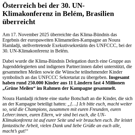
Österreich bei der 30. UN-
Klimakonferenz in Belém, Brasilien
überreicht
Am 17. November 2025 überreichte das Klima-Bündnis das
Ergebnis der europaweiten Klimameilen-Kampagne an Noura
Hamladji, stellvertretende Exekutivsekretärin des UNFCCC, bei der
30. UN-Klimakonferenz in Belém.
Dabei wurde die Klima-Bündnis Delegation durch eine Gruppe aus
Jugenddelegierten und indigenen Partner:innen dabei unterstützt, die
gesammelten Meilen sowie die Wünsche teilnehmender Kinder
symbolisch an das UNFCCC Sekretariat zu übergeben.
Insgesamt
haben rund 250.000 Kinder aus 11 Ländern fast 4 Millionen
„Grüne Meilen“ im Rahmen der Kampagne gesammelt.
Noura Hamladji richtete eine starke Botschaft an die Kinder, die sich
an der Kampagne beteiligt hatten:
„[…] Ich bitte euch, macht weiter
so, seid die Champions, zusammen mit euren Freunden, euren
Lehrer:innen, euren Eltern, wir sind bei euch, die UN-
Klimakonferenz ist auf eurer Seite und wir brauchen euch. Ihr leistet
fantastische Arbeit, vielen Dank und liebe Grüße an euch alle,
macht’s gut!“