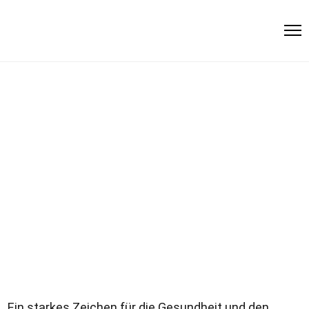
Tirol
Klimabündnis
News & Events
ERFOLGREICHER
AKTIONSTAG FÜR HITZE-
UND UV-SCHUTZ IN ST.
VEIT
Ein starkes Zeichen für die Gesundheit und den