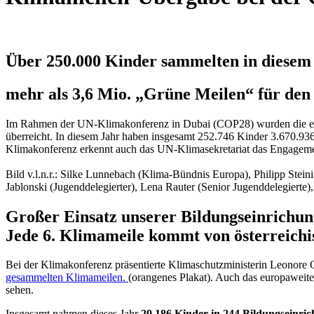
Über 250.000 Kinder sammelten in diesem
mehr als 3,6 Mio. „Grüne Meilen“ für den
Im Rahmen der UN-Klimakonferenz in Dubai (COP28) wurden die eu
überreicht. In diesem Jahr haben insgesamt 252.746 Kinder 3.670.9
Klimakonferenz erkennt auch das UN-Klimasekretariat das Engageme
Bild v.l.n.r.: Silke Lunnebach (Klima-Bündnis Europa), Philipp Ste
Jablonski (Jugenddelegierter), Lena Rauter (Senior Jugenddelegierte)
Großer Einsatz unserer Bildungseinrichun
Jede 6. Klimameile kommt von österreich
Bei der Klimakonferenz präsentierte Klimaschutzministerin Leonor
gesammelten Klimameilen.
(orangenes Plakat). Auch das europaweite
sehen.
Insgesamt nahmen dieses Jahr
29.186 Kinder in 244 Bildungseinri