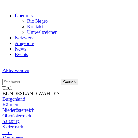
Skip
to
Über uns
the
Rio Negro
content
Kontakt
Umweltzeichen
Netzwerk
Angebote
News
Events
Aktiv werden
Tirol
BUNDESLAND WÄHLEN
Burgenland
Kärnten
Niederösterreich
Oberösterreich
Salzburg
Steiermark
Tirol
Vorarlberg