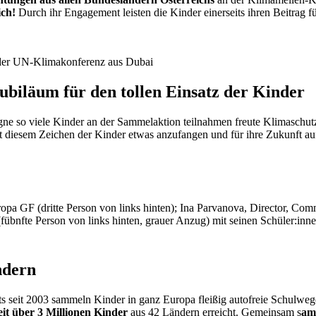
ich!
Durch ihr Engagement leisten die Kinder einerseits ihren Beitrag fü
 der UN-Klimakonferenz aus Dubai
ubiläum für den tollen Einsatz der Kinder
 so viele Kinder an der Sammelaktion teilnahmen freute Klimaschutzm
, mit diesem Zeichen der Kinder etwas anzufangen und für ihre Zukunft au
pa GF (dritte Person von links hinten); Ina Parvanova, Director, Co
bnfte Person von links hinten, grauer Anzug) mit seinen Schüler:innen
ndern
ts seit 2003 sammeln Kinder in ganz Europa fleißig autofreie Schulweg
eit über 3 Millionen Kinder
aus 42 Ländern erreicht. Gemeinsam s
am