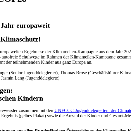
 Jahr europaweit
 Klimaschutz!
ropaweiten Ergebnisse der Klimameilen-Kampagne aus dem Jahr 202
36 autofreie Schulwege im Rahmen der Klimameilen-Kampagne gesammel
nt der teilnehmenden Kinder aus ganz Europa an.
ininger (Senior Jugenddelegierter), Thomas Brose (Geschäftsführer Kl
, Jasmin Lang (Jugenddelegierte)
gen:
ischen Kindern
e Gewessler zusammen mit den
UNFCCC-Jugenddelegierten der Climate
 Ergebnis (gelbes Plakat) sowie die Anzahl der Kinder und Gesamt-Mei
chtungen aus allen Bundesländern Österreichs
an der Klimameilen-K