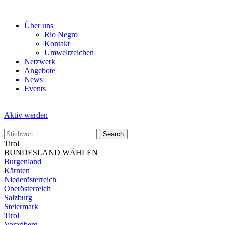
Skip
to
Über uns
the
Rio Negro
content
Kontakt
Umweltzeichen
Netzwerk
Angebote
News
Events
Aktiv werden
Tirol
BUNDESLAND WÄHLEN
Burgenland
Kärnten
Niederösterreich
Oberösterreich
Salzburg
Steiermark
Tirol
Vorarlberg