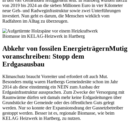
in den vier Gemeinden fertiggestellt sein. In Hartberg wurden hierzu
von 2019 bis 2024 an die sieben Millionen Euro in vier Kilometer
neue Geh- und Radweginfrastruktur sowie zwei Unterführungen
investiert. Nun geht es darum, die Menschen wirklich vom
Radfahren im Alltag zu überzeugen.
Biomasse im KELAG-Heizwerk in Hartberg
Abkehr von fossilen Energieträgern
Mutig
voranschreiben: Stopp dem
Erdgasausbau
Klimaschutz braucht Vorreiter und erfordert oft auch Mut.
Besonders mutig waren Hartbergs Gemeinderäte schon im Jahr
2014 als diese einstimmig ein NEIN zum Ausbau der
Erdgasinfrastruktur aussprachen. Zum Zwecke der Versorgung mit
Raumwärme dürfen seit damals mehr keine Erdgasleitungen über
Grundstücke der Gemeinde oder des öffentlichen Guts gelegt
werden. Nur so konnte der Expansionsdrang der Gasnetzbetreiber
gestoppt werden. Besser ist es, regionale Biomasse, wie beim
KELAG Heizwerk in Hartberg, zu nutzen.