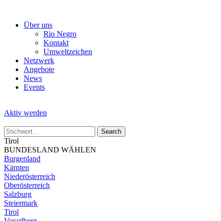
Skip
to
Über uns
the
Rio Negro
content
Kontakt
Umweltzeichen
Netzwerk
Angebote
News
Events
Aktiv werden
Tirol
BUNDESLAND WÄHLEN
Burgenland
Kärnten
Niederösterreich
Oberösterreich
Salzburg
Steiermark
Tirol
Vorarlberg