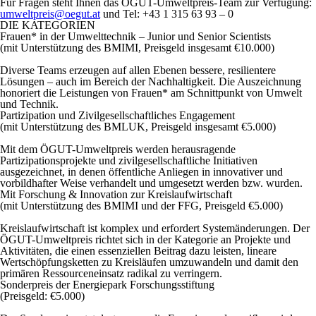
Für Fragen steht Ihnen das ÖGUT-Umweltpreis-Team zur Verfügung:
umweltpreis@oegut.at
und Tel: +43 1 315 63 93 – 0
DIE KATEGORIEN
Frauen* in der Umwelttechnik – Junior und Senior Scientists
(mit Unterstützung des BMIMI, Preisgeld insgesamt €10.000)
Diverse Teams erzeugen auf allen Ebenen bessere, resilientere
Lösungen – auch im Bereich der Nachhaltigkeit. Die Auszeichnung
honoriert die Leistungen von Frauen* am Schnittpunkt von Umwelt
und Technik.
Partizipation und Zivilgesellschaftliches Engagement
(mit Unterstützung des BMLUK, Preisgeld insgesamt €5.000)
Mit dem ÖGUT-Umweltpreis werden herausragende
Partizipationsprojekte und zivilgesellschaftliche Initiativen
ausgezeichnet, in denen öffentliche Anliegen in innovativer und
vorbildhafter Weise verhandelt und umgesetzt werden bzw. wurden.
Mit Forschung & Innovation zur Kreislaufwirtschaft
(mit Unterstützung des BMIMI und der FFG, Preisgeld €5.000)
Kreislaufwirtschaft ist komplex und erfordert Systemänderungen. Der
ÖGUT-Umweltpreis richtet sich in der Kategorie an Projekte und
Aktivitäten, die einen essenziellen Beitrag dazu leisten, lineare
Wertschöpfungsketten zu Kreisläufen umzuwandeln und damit den
primären Ressourceneinsatz radikal zu verringern.
Sonderpreis der Energiepark Forschungsstiftung
(Preisgeld: €5.000)