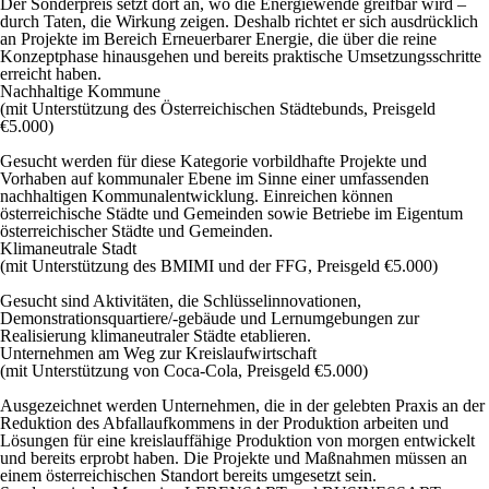
Der Sonderpreis setzt dort an, wo die Energiewende greifbar wird –
durch Taten, die Wirkung zeigen. Deshalb richtet er sich ausdrücklich
an Projekte im Bereich Erneuerbarer Energie, die über die reine
Konzeptphase hinausgehen und bereits praktische Umsetzungsschritte
erreicht haben.
Nachhaltige Kommune
(mit Unterstützung des Österreichischen Städtebunds, Preisgeld
€5.000)
Gesucht werden für diese Kategorie vorbildhafte Projekte und
Vorhaben auf kommunaler Ebene im Sinne einer umfassenden
nachhaltigen Kommunalentwicklung. Einreichen können
österreichische Städte und Gemeinden sowie Betriebe im Eigentum
österreichischer Städte und Gemeinden.
Klimaneutrale Stadt
(mit Unterstützung des BMIMI und der FFG, Preisgeld €5.000)
Gesucht sind Aktivitäten, die Schlüsselinnovationen,
Demonstrationsquartiere/-gebäude und Lernumgebungen zur
Realisierung klimaneutraler Städte etablieren.
Unternehmen am Weg zur Kreislaufwirtschaft
(mit Unterstützung von Coca-Cola, Preisgeld €5.000)
Ausgezeichnet werden Unternehmen, die in der gelebten Praxis an der
Reduktion des Abfallaufkommens in der Produktion arbeiten und
Lösungen für eine kreislauffähige Produktion von morgen entwickelt
und bereits erprobt haben. Die Projekte und Maßnahmen müssen an
einem österreichischen Standort bereits umgesetzt sein.