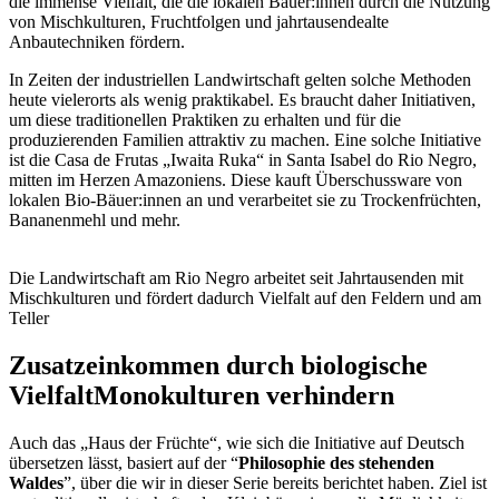
die immense Vielfalt, die die lokalen Bäuer:innen durch die Nutzung
von Mischkulturen, Fruchtfolgen und jahrtausendealte
Anbautechniken fördern.
In Zeiten der industriellen Landwirtschaft gelten solche Methoden
heute vielerorts als wenig praktikabel. Es braucht daher Initiativen,
um diese traditionellen Praktiken zu erhalten und für die
produzierenden Familien attraktiv zu machen. Eine solche Initiative
ist die Casa de Frutas „Iwaita Ruka“ in Santa Isabel do Rio Negro,
mitten im Herzen Amazoniens. Diese kauft Überschussware von
lokalen Bio-Bäuer:innen an und verarbeitet sie zu Trockenfrüchten,
Bananenmehl und mehr.
Die Landwirtschaft am Rio Negro arbeitet seit Jahrtausenden mit
Mischkulturen und fördert dadurch Vielfalt auf den Feldern und am
Teller
Zusatzeinkommen durch biologische
Vielfalt
Monokulturen verhindern
Auch das „Haus der Früchte“, wie sich die Initiative auf Deutsch
übersetzen lässt, basiert auf der “
Philosophie des stehenden
Waldes
”
,
über die wir in dieser Serie bereits berichtet haben. Ziel ist