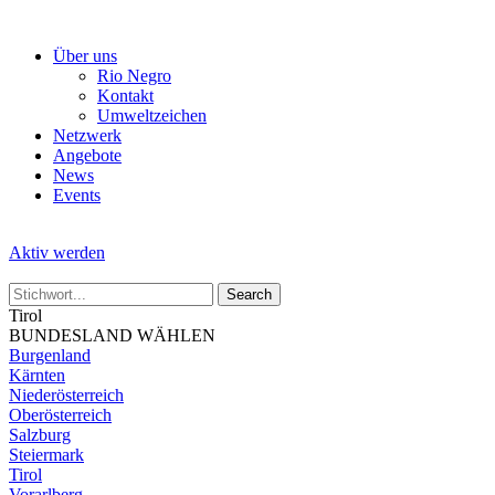
Skip
to
Über uns
the
Rio Negro
content
Kontakt
Umweltzeichen
Netzwerk
Angebote
News
Events
Aktiv werden
Tirol
BUNDESLAND WÄHLEN
Burgenland
Kärnten
Niederösterreich
Oberösterreich
Salzburg
Steiermark
Tirol
Vorarlberg